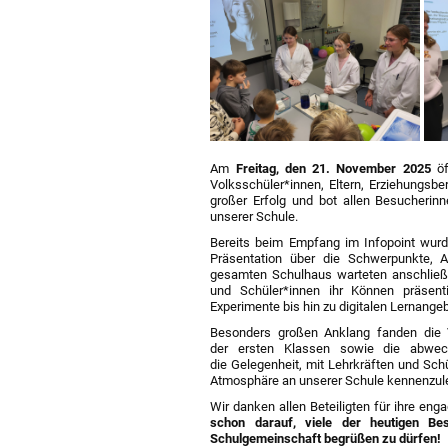
Am
Freitag, den 21. November 2025
öf
Volksschüler*innen, Eltern, Erziehungsb
großer Erfolg und bot allen Besucherin
unserer Schule.
Bereits beim Empfang im Infopoint wurd
Präsentation über die Schwerpunkte, 
gesamten Schulhaus warteten anschließ
und Schüler*innen ihr Können präsent
Experimente bis hin zu digitalen Lernange
Besonders großen Anklang fanden die Vo
der ersten Klassen sowie die abwech
die Gelegenheit, mit Lehrkräften und Sc
Atmosphäre an unserer Schule kennenzul
Wir danken allen Beteiligten für ihre eng
schon darauf, viele der heutigen Be
Schulgemeinschaft begrüßen zu dürfen!