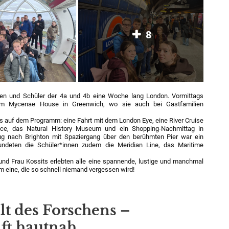
8
nen und Schüler der 4a und 4b eine Woche lang London. Vormittags
t im Mycenae House in Greenwich, wo sie auch bei Gastfamilien
s auf dem Programm: eine Fahrt mit dem London Eye, eine River Cruise
ce, das Natural History Museum und ein Shopping-Nachmittag in
ug nach Brighton mit Spaziergang über den berühmten Pier war ein
undeten die Schüler*innen zudem die Meridian Line, das Maritime
 und Frau Kossits erlebten alle eine spannende, lustige und manchmal
 eine, die so schnell niemand vergessen wird!
lt des Forschens –
ft hautnah