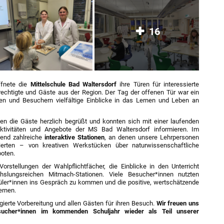
16
fnete die
Mittelschule Bad Waltersdorf
ihre Türen für interessierte
erechtigte und Gäste aus der Region. Der Tag der offenen Tür war ein
nen und Besuchern vielfältige Einblicke in das Lernen und Leben an
en die Gäste herzlich begrüßt und konnten sich mit einer laufenden
Aktivitäten und Angebote der MS Bad Waltersdorf informieren. Im
end zahlreiche
interaktive Stationen
, an denen unsere Lehrpersonen
ierten – von kreativen Werkstücken über naturwissenschaftliche
boten.
rstellungen der Wahlpflichtfächer, die Einblicke in den Unterricht
slungsreichen Mitmach-Stationen. Viele Besucher*innen nutzten
hüler*innen ins Gespräch zu kommen und die positive, wertschätzende
ernen.
agierte Vorbereitung und allen Gästen für ihren Besuch.
Wir freuen uns
sucher*innen im kommenden Schuljahr wieder als Teil unserer