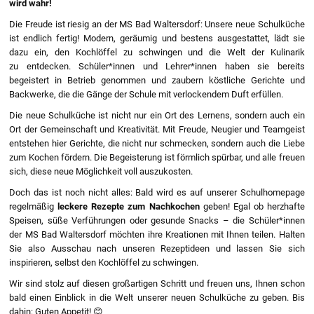
wird wahr!
Die Freude ist riesig an der MS Bad Waltersdorf: Unsere neue Schulküche
ist endlich fertig! Modern, geräumig und bestens ausgestattet, lädt sie
dazu ein, den Kochlöffel zu schwingen und die Welt der Kulinarik
zu entdecken. Schüler*innen und Lehrer*innen haben sie bereits
begeistert in Betrieb genommen und zaubern köstliche Gerichte und
Backwerke, die die Gänge der Schule mit verlockendem Duft erfüllen.
Die neue Schulküche ist nicht nur ein Ort des Lernens, sondern auch ein
Ort der Gemeinschaft und Kreativität. Mit Freude, Neugier und Teamgeist
entstehen hier Gerichte, die nicht nur schmecken, sondern auch die Liebe
zum Kochen fördern. Die Begeisterung ist förmlich spürbar, und alle freuen
sich, diese neue Möglichkeit voll auszukosten.
Doch das ist noch nicht alles: Bald wird es auf unserer Schulhomepage
regelmäßig
leckere Rezepte zum Nachkochen
geben! Egal ob herzhafte
Speisen, süße Verführungen oder gesunde Snacks – die Schüler*innen
der MS Bad Waltersdorf möchten ihre Kreationen mit Ihnen teilen. Halten
Sie also Ausschau nach unseren Rezeptideen und lassen Sie sich
inspirieren, selbst den Kochlöffel zu schwingen.
Wir sind stolz auf diesen großartigen Schritt und freuen uns, Ihnen schon
bald einen Einblick in die Welt unserer neuen Schulküche zu geben. Bis
dahin: Guten Appetit! 😊