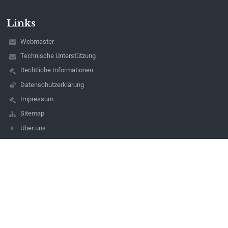
Links
Webmaster
Technische Unterstützung
Rechtliche Informationen
Datenschutzerklärung
Impressum
Sitemap
Über uns
Kontakt
Aktuelles
Kontakt
Mittelschule Bad Waltersdorf
Direktion: ms-badwaltersdorf@htb.at
03333 22001