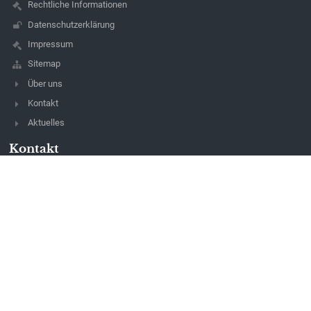
Rechtliche Informationen
Datenschutzerklärung
Impressum
Sitemap
Über uns
Kontakt
Aktuelles
Kontakt
Mittelschule Bad Waltersdorf
Direktion: ms-badwaltersdorf@htb.at
03333 22001
Schulstraße185
8271 Bad Waltersdorf
Austria
Erreichbarkeit Sekretariat
aktuell zu folgenden Zeiten erreichbar:
Montag: 9:00 - 12:00
Dienstag: 9:00 - 12:00